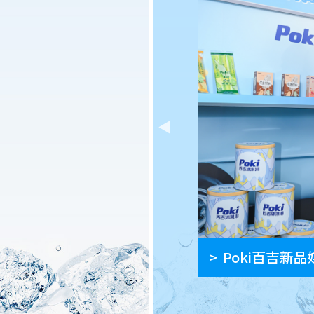
夏冰室快閃登場!
Poki百吉新